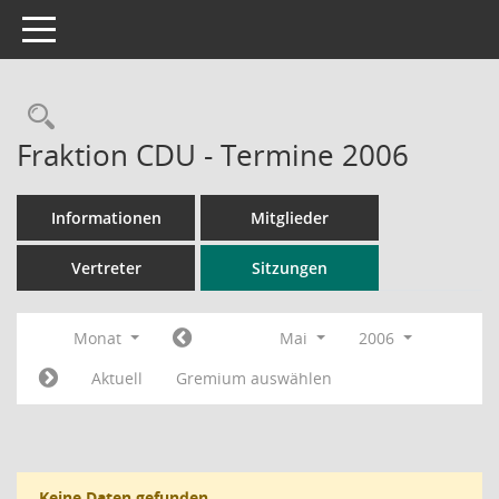
Toggle navigation
Rechercheauswahl
Fraktion CDU - Termine 2006
Informationen
Mitglieder
Vertreter
Sitzungen
Monat
Mai
2006
Aktuell
Gremium auswählen
Keine Daten gefunden.