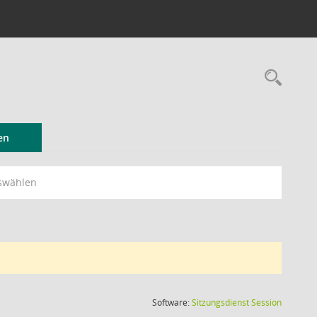
Rec
en
swählen
(Wird in
Software:
Sitzungsdienst
Session