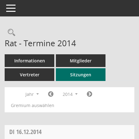
Toggle navigation
Rechercheauswahl
Rat - Termine 2014
Informationen
Mitglieder
Vertreter
Sitzungen
Jahr
2014
Gremium auswählen
DI
16.12.2014