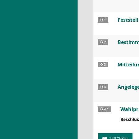
Feststel
Ö 1
Bestimmu
Ö 2
Mitteil
Ö 3
Angelege
Ö 4
Wahlpr
Ö 4.1
Beschlus
123/2014