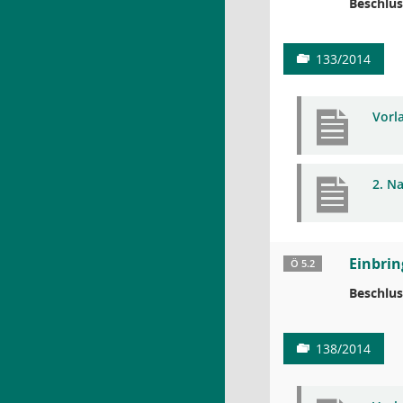
Beschlus
133/2014
Vorl
2. N
Einbrin
Ö 5.2
Beschlus
138/2014