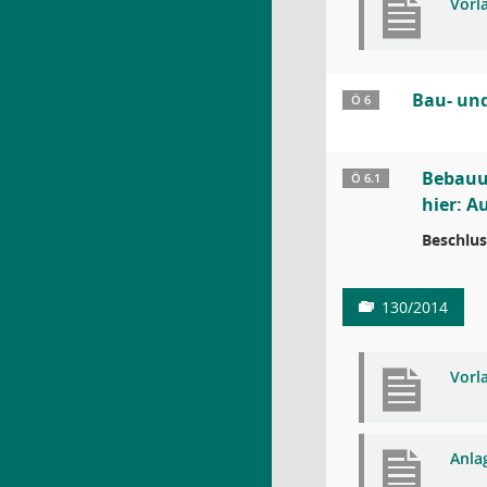
Vorl
Bau- un
Ö 6
Bebauu
Ö 6.1
hier: A
Beschlus
130/2014
Vorl
Anla