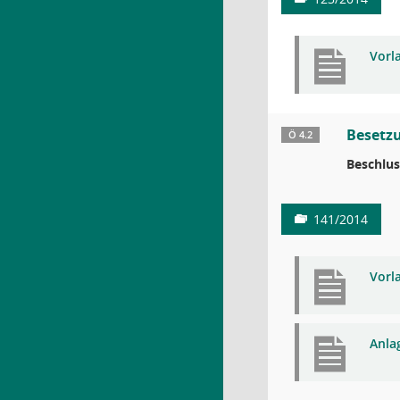
Vorl
Besetz
Ö 4.2
Beschlus
141/2014
Vorl
Anla