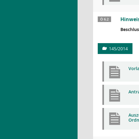
Hinweis
Ö 6.2
Beschlus
145/2014
Vorl
Antr
Ausz
Ordn