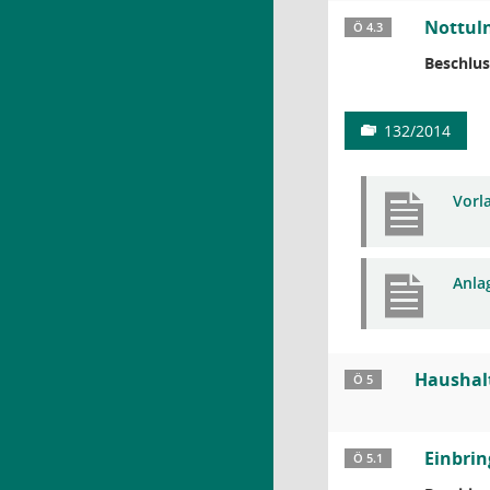
Nottul
Ö 4.3
Beschlus
132/2014
Vorl
Anla
Haushal
Ö 5
Einbrin
Ö 5.1