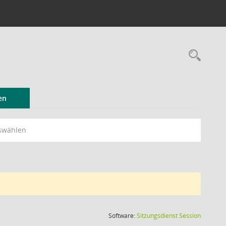
Rec
en
swählen
(Wird in
Software:
Sitzungsdienst
Session