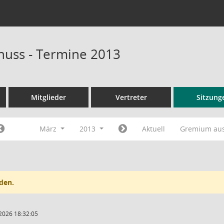
uss - Termine 2013
Mitglieder
Vertreter
Sitzung
März
2013
Aktuell
Gremium au
den.
2026 18:32:05