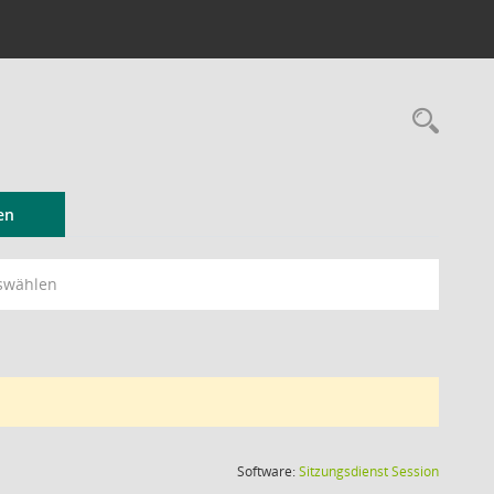
Rec
en
swählen
(Wird in
Software:
Sitzungsdienst
Session