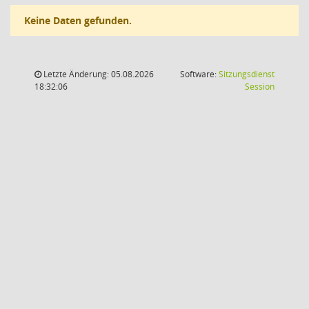
Keine Daten gefunden.
Letzte Änderung: 05.08.2026
Software:
Sitzungsdienst
(Wird in
18:32:06
Session