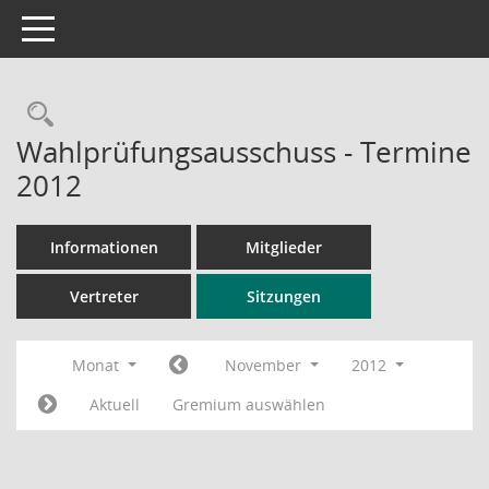
Toggle navigation
Rechercheauswahl
Wahlprüfungsausschuss - Termine
2012
Informationen
Mitglieder
Vertreter
Sitzungen
Monat
November
2012
Aktuell
Gremium auswählen