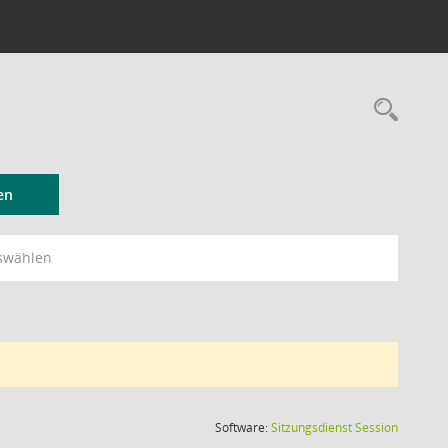
Rec
en
swählen
(Wird in
Software:
Sitzungsdienst
Session