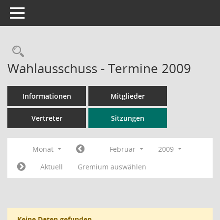
Toggle navigation
Rechercheauswahl
Wahlausschuss - Termine 2009
Informationen
Mitglieder
Vertreter
Sitzungen
Monat
Februar
2009
Aktuell
Gremium auswählen
Keine Daten gefunden.