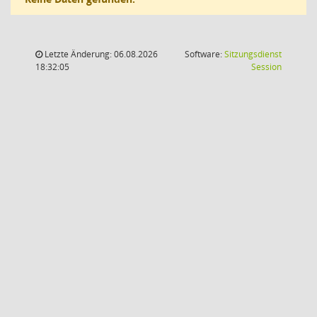
Letzte Änderung: 06.08.2026
Software:
Sitzungsdienst
(Wird in
18:32:05
Session