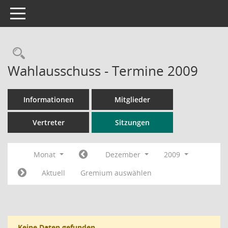
Toggle navigation
Rechercheauswahl
Wahlausschuss - Termine 2009
Informationen
Mitglieder
Vertreter
Sitzungen
Monat
Dezember
2009
Aktuell
Gremium auswählen
Keine Daten gefunden.