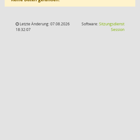
Letzte Änderung: 07.08.2026
Software:
Sitzungsdienst
(Wird in
18:32:07
Session