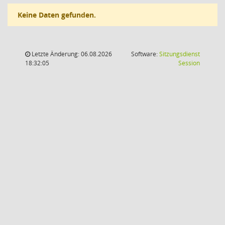
Keine Daten gefunden.
Letzte Änderung: 06.08.2026
Software:
Sitzungsdienst
(Wird in
18:32:05
Session