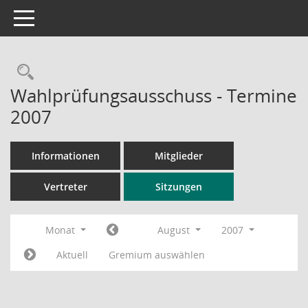
Toggle navigation
Rechercheauswahl
Wahlprüfungsausschuss - Termine
2007
Informationen
Mitglieder
Vertreter
Sitzungen
Monat
August
2007
Aktuell
Gremium auswählen