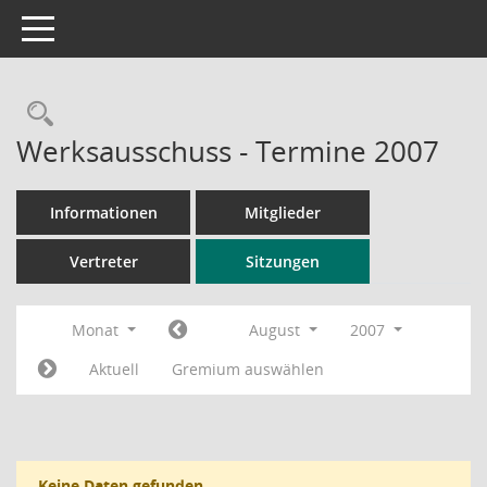
Toggle navigation
Rechercheauswahl
Werksausschuss - Termine 2007
Informationen
Mitglieder
Vertreter
Sitzungen
Monat
August
2007
Aktuell
Gremium auswählen
Keine Daten gefunden.