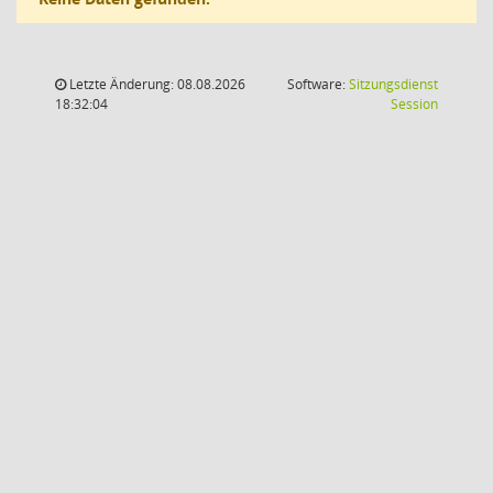
Letzte Änderung: 08.08.2026
Software:
Sitzungsdienst
(Wird in
18:32:04
Session