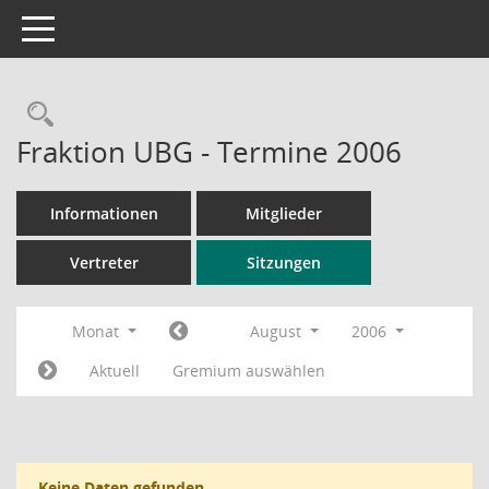
Toggle navigation
Rechercheauswahl
Fraktion UBG - Termine 2006
Informationen
Mitglieder
Vertreter
Sitzungen
Monat
August
2006
Aktuell
Gremium auswählen
Keine Daten gefunden.