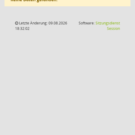
Letzte Änderung: 09.08.2026
Software:
Sitzungsdienst
(Wird in
18:32:02
Session