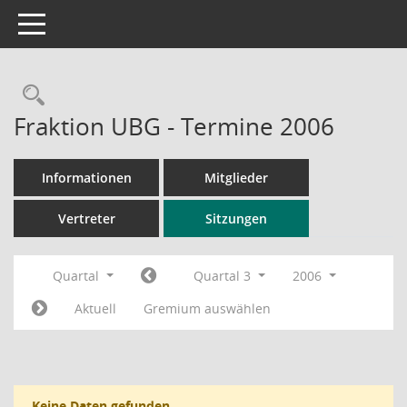
Toggle navigation
Rechercheauswahl
Fraktion UBG - Termine 2006
Informationen
Mitglieder
Vertreter
Sitzungen
Quartal
Quartal 3
2006
Aktuell
Gremium auswählen
Keine Daten gefunden.