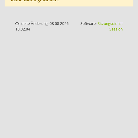
Letzte Änderung: 08.08.2026
Software:
Sitzungsdienst
(Wird in
18:32:04
Session