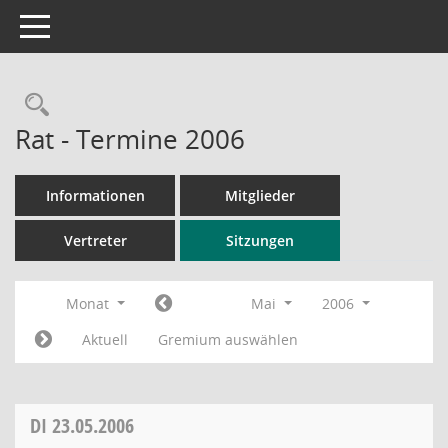
Toggle navigation
Rechercheauswahl
Rat - Termine 2006
Informationen
Mitglieder
Vertreter
Sitzungen
Monat
Mai
2006
Aktuell
Gremium auswählen
DI
23.05.2006