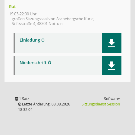
Rat
19:03-22:00 Uhr
großen Sitzungssaal von Aschebergsche Kurie,
Stiftsstraße 4, 48301 Nottuln
Einladung Ö
Niederschrift Ö
1 Satz
Software:
(Wird in
Letzte Änderung: 08.08.2026
Sitzungsdienst
Session
18:32:04