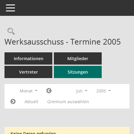
Toggle navigation
Rechercheauswahl
Werksausschuss - Termine 2005
Informationen
Mitglieder
Vertreter
Sitzungen
Monat
Juli
2005
Aktuell
Gremium auswählen
Keine Daten gefunden.