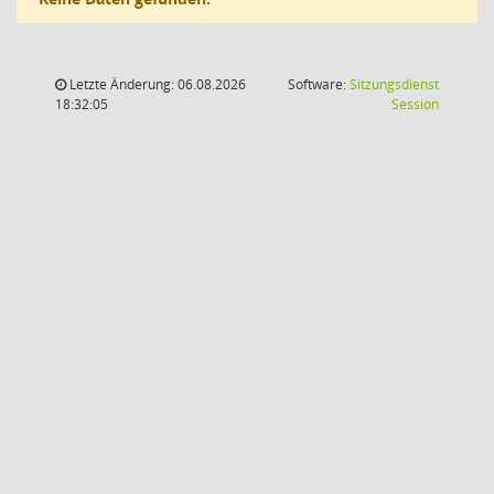
Letzte Änderung: 06.08.2026
Software:
Sitzungsdienst
(Wird in
18:32:05
Session