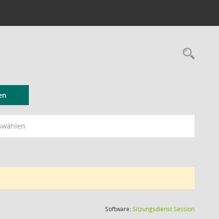
Rec
en
swählen
(Wird in
Software:
Sitzungsdienst
Session