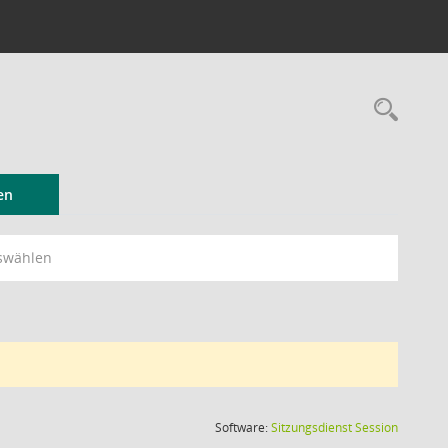
Rec
en
swählen
(Wird in
Software:
Sitzungsdienst
Session