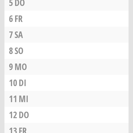
5
DO
6
FR
7
SA
8
SO
9
MO
10
DI
11
MI
12
DO
13
FR