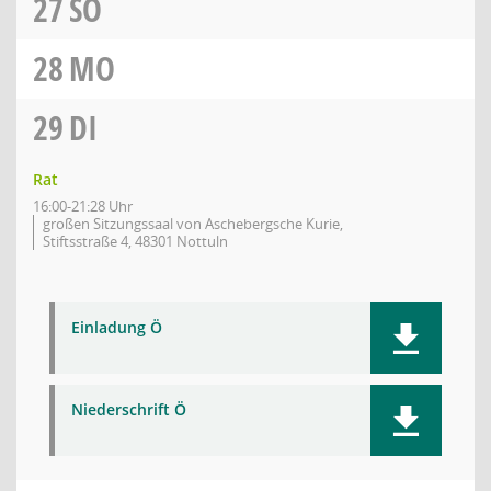
27
SO
28
MO
29
DI
Rat
16:00-21:28 Uhr
großen Sitzungssaal von Aschebergsche Kurie,
Stiftsstraße 4, 48301 Nottuln
Einladung Ö
Niederschrift Ö