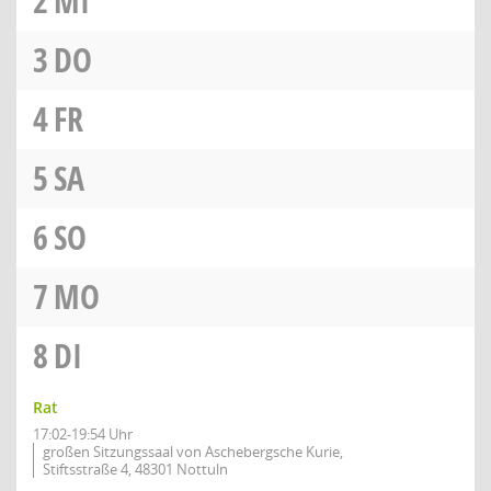
2
MI
3
DO
4
FR
5
SA
6
SO
7
MO
8
DI
Rat
17:02-19:54 Uhr
großen Sitzungssaal von Aschebergsche Kurie,
Stiftsstraße 4, 48301 Nottuln