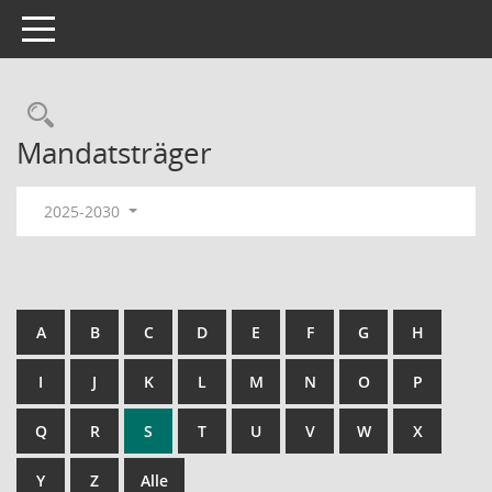
Toggle navigation
Rechercheauswahl
Mandatsträger
2025-2030
A
B
C
D
E
F
G
H
I
J
K
L
M
N
O
P
Q
R
S
T
U
V
W
X
Y
Z
Alle