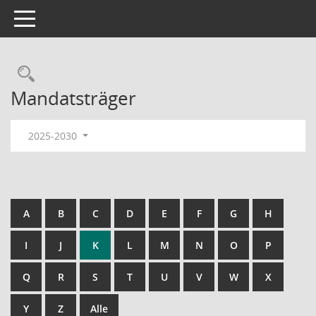
Toggle navigation
Rechercheauswahl
Mandatsträger
2025-2030
A
B
C
D
E
F
G
H
I
J
K
L
M
N
O
P
Q
R
S
T
U
V
W
X
Y
Z
Alle