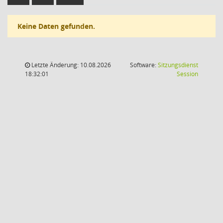
Keine Daten gefunden.
Letzte Änderung: 10.08.2026
Software:
Sitzungsdienst
(Wird in
18:32:01
Session