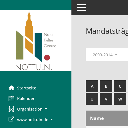
Toggle navigation
Mandatsträ
2009-2014
A
B
C
Startseite
Kalender
U
V
W
Organisation
Name
www.nottuln.de