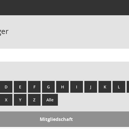
ger
D
E
F
G
H
I
J
K
L
X
Y
Z
Alle
Mitgliedschaft