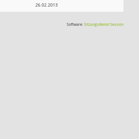
26.02.2013
(Wird in
Software:
Sitzungsdienst
Session