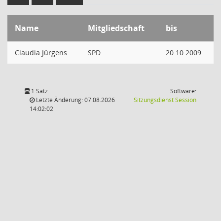
Name
Mitgliedschaft
bis
Claudia Jürgens
SPD
20.10.2009
1 Satz
Software:
(Wird in
Letzte Änderung: 07.08.2026
Sitzungsdienst
Session
14:02:02