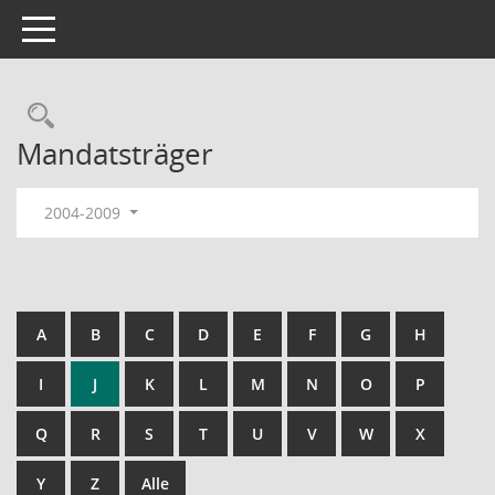
Toggle navigation
Rechercheauswahl
Mandatsträger
2004-2009
A
B
C
D
E
F
G
H
I
J
K
L
M
N
O
P
Q
R
S
T
U
V
W
X
Y
Z
Alle