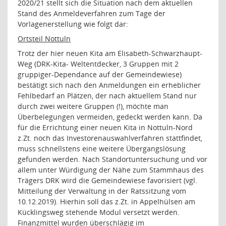
2020/21 stellt sich die Situation nach dem aktuellen
Stand des Anmeldeverfahren zum Tage der
Vorlagenerstellung wie folgt dar:
Ortsteil Nottuln
Trotz der hier neuen Kita am Elisabeth-Schwarzhaupt-
Weg (DRK-Kita- Weltentdecker, 3 Gruppen mit 2
gruppiger-Dependance auf der Gemeindewiese)
bestätigt sich nach den Anmeldungen ein erheblicher
Fehlbedarf an Plätzen, der nach aktuellem Stand nur
durch zwei weitere Gruppen (!), möchte man
Überbelegungen vermeiden, gedeckt werden kann. Da
für die Errichtung einer neuen Kita in Nottuln-Nord
z.Zt. noch das Investorenauswahlverfahren stattfindet,
muss schnellstens eine weitere Übergangslösung
gefunden werden. Nach Standortuntersuchung und vor
allem unter Würdigung der Nähe zum Stammhaus des
Trägers DRK wird die Gemeindewiese favorisiert (vgl.
Mitteilung der Verwaltung in der Ratssitzung vom
10.12.2019). Hierhin soll das z.Zt. in Appelhülsen am
Kücklingsweg stehende Modul versetzt werden.
Finanzmittel wurden überschlägig im