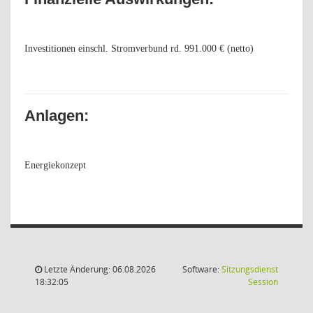
Investitionen einschl. Stromverbund rd. 991.000 € (netto)
Anlagen:
Energiekonzept
Letzte Änderung: 06.08.2026
Software:
Sitzungsdienst
(Wird in
18:32:05
Session