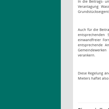
In die Beitrags- 
Veranlagung Wass
Grundstückseigen
Auch für die Beit
entsprechenden S
einwandfreier Fo
entsprechende Anp
Gemeindewerken n
verankern.
Diese Regelung än
Mieters haftet al