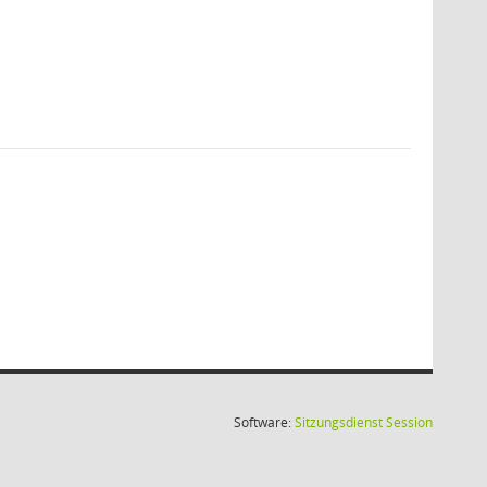
(Wird in
Software:
Sitzungsdienst
Session