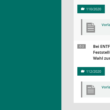
110/2020
Vorl
Bei ENTF
Ö 2
Festste
Wahl zu
112/2020
Vorl