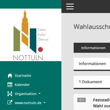
Toggle navigation
Wahlausschu
Informationen
Informationen
Startseite
1 Dokument
Kalender
Organisation
Festste
Ö 1
www.nottuln.de
Wahl zu