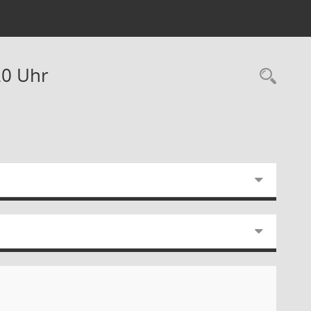
20 Uhr
Rec