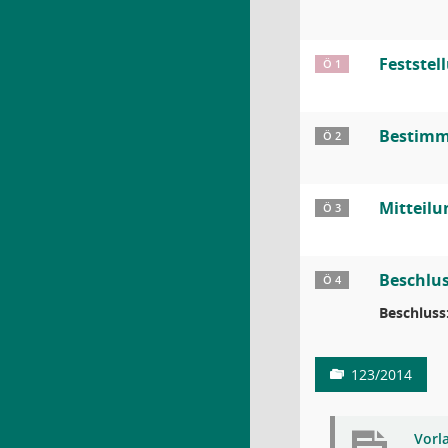
Feststel
Ö 1
Bestimmu
Ö 2
Mitteil
Ö 3
Beschlus
Ö 4
Beschluss
123/2014
Vorl