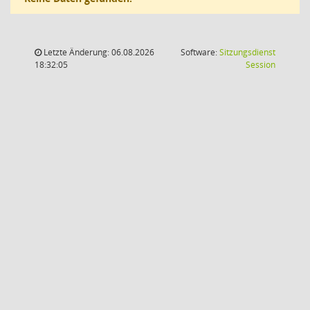
Letzte Änderung: 06.08.2026
Software:
Sitzungsdienst
(Wird in
18:32:05
Session