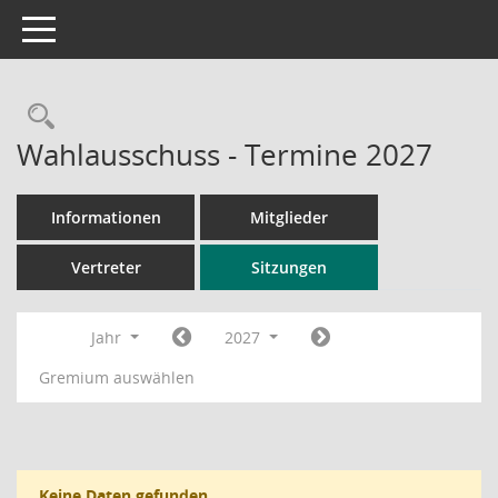
Toggle navigation
Rechercheauswahl
Wahlausschuss - Termine 2027
Informationen
Mitglieder
Vertreter
Sitzungen
Jahr
2027
Gremium auswählen
Keine Daten gefunden.