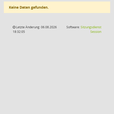
Keine Daten gefunden.
Letzte Änderung: 06.08.2026
Software:
Sitzungsdienst
(Wird in
18:32:05
Session