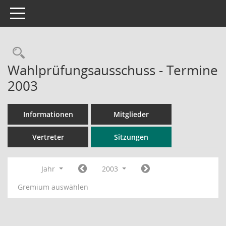
Toggle navigation
Rechercheauswahl
Wahlprüfungsausschuss - Termine
2003
Informationen
Mitglieder
Vertreter
Sitzungen
Jahr
2003
Gremium auswählen