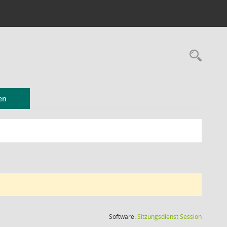
Rec
en
(Wird in
Software:
Sitzungsdienst
Session