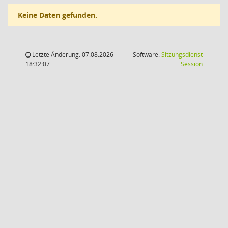
Keine Daten gefunden.
Letzte Änderung: 07.08.2026
Software:
Sitzungsdienst
(Wird in
18:32:07
Session