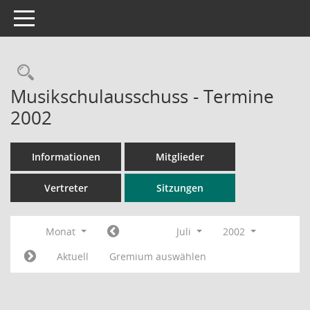
Toggle navigation
Rechercheauswahl
Musikschulausschuss - Termine
2002
Informationen
Mitglieder
Vertreter
Sitzungen
Monat
Juli
2002
Aktuell
Gremium auswählen