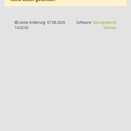
Letzte Änderung: 07.08.2026
Software:
Sitzungsdienst
(Wird in
14:02:02
Session