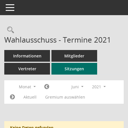
Toggle navigation
Rechercheauswahl
Wahlausschuss - Termine 2021
Informationen
Mitglieder
Vertreter
Sitzungen
Monat
Juni
2021
Aktuell
Gremium auswählen
Keine Daten gefunden.