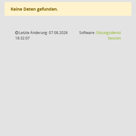
Keine Daten gefunden.
Letzte Änderung: 07.08.2026
Software:
Sitzungsdienst
(Wird in
18:32:07
Session