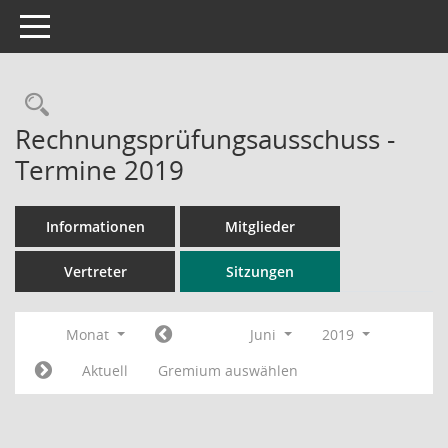
Toggle navigation
Rechercheauswahl
Rechnungsprüfungsausschuss -
Termine 2019
Informationen
Mitglieder
Vertreter
Sitzungen
Monat
Juni
2019
Aktuell
Gremium auswählen