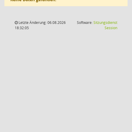
Letzte Änderung: 06.08.2026
Software:
Sitzungsdienst
(Wird in
18:32:05
Session