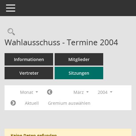
Toggle navigation
Rechercheauswahl
Wahlausschuss - Termine 2004
Informationen
Mitglieder
Vertreter
Sitzungen
Monat
März
2004
Aktuell
Gremium auswählen
Keine Daten gefunden.