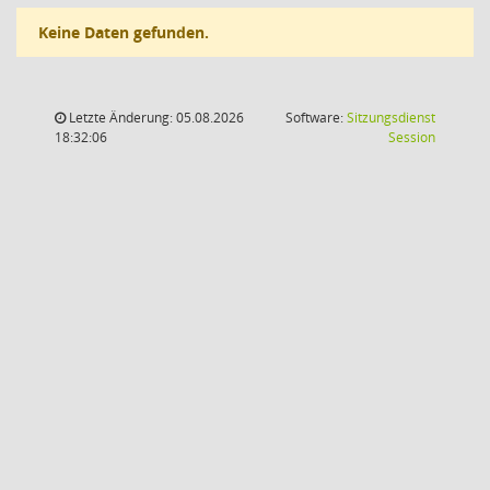
Keine Daten gefunden.
Letzte Änderung: 05.08.2026
Software:
Sitzungsdienst
(Wird in
18:32:06
Session