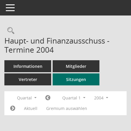
Toggle navigation
Rechercheauswahl
Haupt- und Finanzausschuss -
Termine 2004
Informationen
Mitglieder
Vertreter
Sitzungen
Quartal
Quartal 1
2004
Aktuell
Gremium auswählen