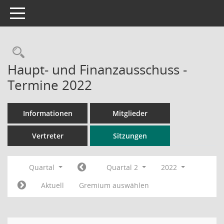
Toggle navigation
Rechercheauswahl
Haupt- und Finanzausschuss -
Termine 2022
Informationen
Mitglieder
Vertreter
Sitzungen
Quartal
Quartal 2
2022
Aktuell
Gremium auswählen