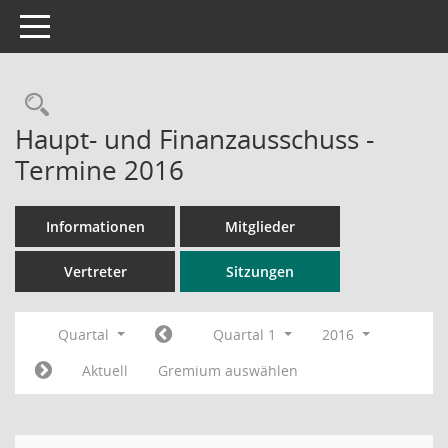
Toggle navigation
Rechercheauswahl
Haupt- und Finanzausschuss -
Termine 2016
Informationen
Mitglieder
Vertreter
Sitzungen
Quartal
Quartal 1
2016
Aktuell
Gremium auswählen