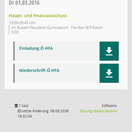
DI
01.03.2016
Haupt- und Finanzausschuss
19:00-20:45 Uhr
im Rupert-Neudeck-Gymnasium - Pavillon 8/9 Raum
9.03
Einladung Ö HFA
Niederschrift Ö HFA
1 Satz
Software:
(Wird in
Letzte Änderung: 08.08.2026
Sitzungsdienst
Session
18:32:04