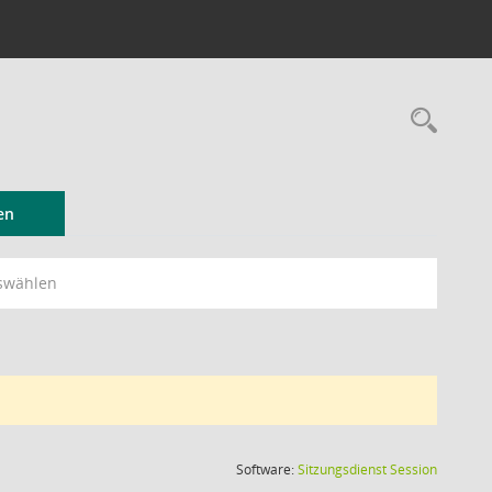
Rec
en
swählen
(Wird in
Software:
Sitzungsdienst
Session