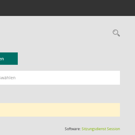
Rec
en
swählen
(Wird in
Software:
Sitzungsdienst
Session