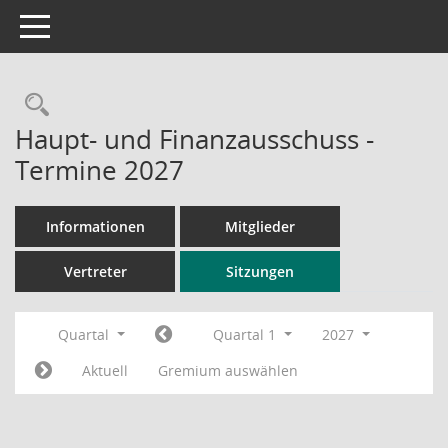
Toggle navigation
Rechercheauswahl
Haupt- und Finanzausschuss -
Termine 2027
Informationen
Mitglieder
Vertreter
Sitzungen
Quartal
Quartal 1
2027
Aktuell
Gremium auswählen