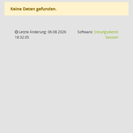
Keine Daten gefunden.
Letzte Änderung: 06.08.2026
Software:
Sitzungsdienst
(Wird in
18:32:05
Session