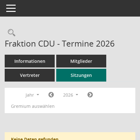
Toggle navigation
Rechercheauswahl
Fraktion CDU - Termine 2026
Informationen
Mitglieder
Vertreter
Sitzungen
Jahr
2026
Gremium auswählen
Keine Daten gefunden.