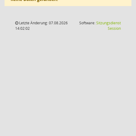
Letzte Änderung: 07.08.2026
Software:
Sitzungsdienst
(Wird in
14:02:02
Session