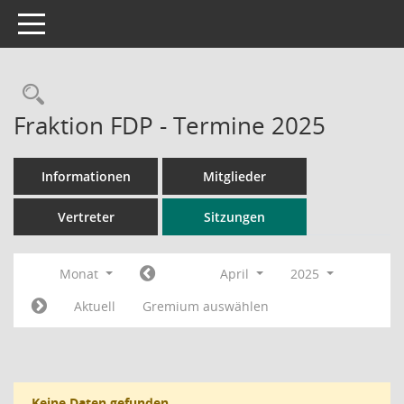
Toggle navigation
Rechercheauswahl
Fraktion FDP - Termine 2025
Informationen
Mitglieder
Vertreter
Sitzungen
Monat
April
2025
Aktuell
Gremium auswählen
Keine Daten gefunden.