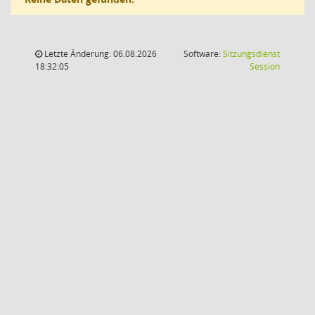
Letzte Änderung: 06.08.2026
Software:
Sitzungsdienst
(Wird in
18:32:05
Session