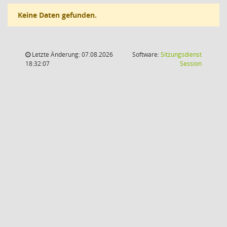
Keine Daten gefunden.
Letzte Änderung: 07.08.2026
Software:
Sitzungsdienst
(Wird in
18:32:07
Session