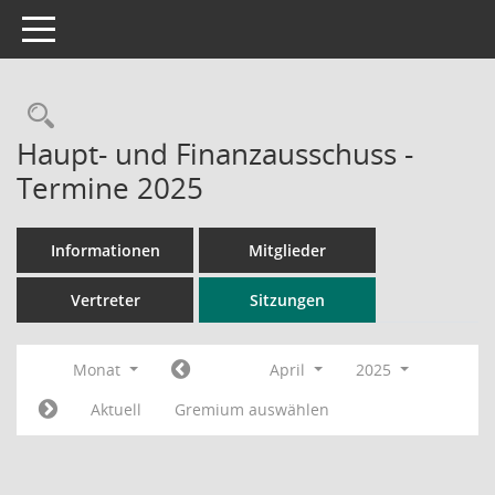
Toggle navigation
Rechercheauswahl
Haupt- und Finanzausschuss -
Termine 2025
Informationen
Mitglieder
Vertreter
Sitzungen
Monat
April
2025
Aktuell
Gremium auswählen