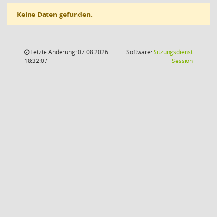
Keine Daten gefunden.
Letzte Änderung: 07.08.2026
Software:
Sitzungsdienst
(Wird in
18:32:07
Session