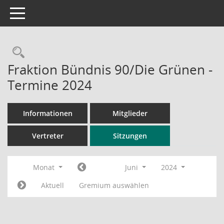
Toggle navigation
Rechercheauswahl
Fraktion Bündnis 90/Die Grünen -
Termine 2024
Informationen
Mitglieder
Vertreter
Sitzungen
Monat
Juni
2024
Aktuell
Gremium auswählen