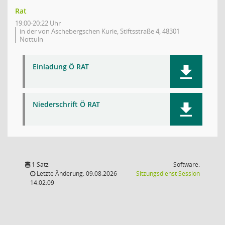
Rat
19:00-20:22 Uhr
in der von Aschebergschen Kurie, Stiftsstraße 4, 48301
Nottuln
Einladung Ö RAT
Niederschrift Ö RAT
1 Satz
Software:
(Wird in
Letzte Änderung: 09.08.2026
Sitzungsdienst
Session
14:02:09