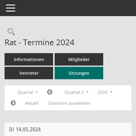
Toggle navigation
Rechercheauswahl
Rat - Termine 2024
Informationen
Mitglieder
Vertreter
Sitzungen
Quartal
Quartal 2
2024
Aktuell
Gremium auswählen
DI
14.05.2024