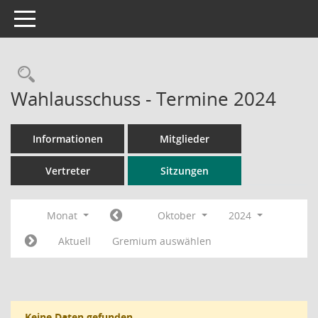
Toggle navigation
Rechercheauswahl
Wahlausschuss - Termine 2024
Informationen
Mitglieder
Vertreter
Sitzungen
Monat
Oktober
2024
Aktuell
Gremium auswählen
Keine Daten gefunden.