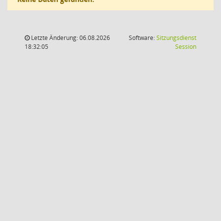
Letzte Änderung: 06.08.2026
Software:
Sitzungsdienst
(Wird in
18:32:05
Session