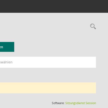
Rec
en
swählen
(Wird in
Software:
Sitzungsdienst
Session