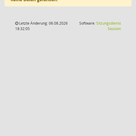
Letzte Änderung: 06.08.2026
Software:
Sitzungsdienst
(Wird in
18:32:05
Session