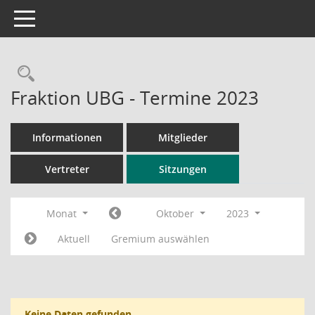
Toggle navigation
Rechercheauswahl
Fraktion UBG - Termine 2023
Informationen
Mitglieder
Vertreter
Sitzungen
Monat
Oktober
2023
Aktuell
Gremium auswählen
Keine Daten gefunden.